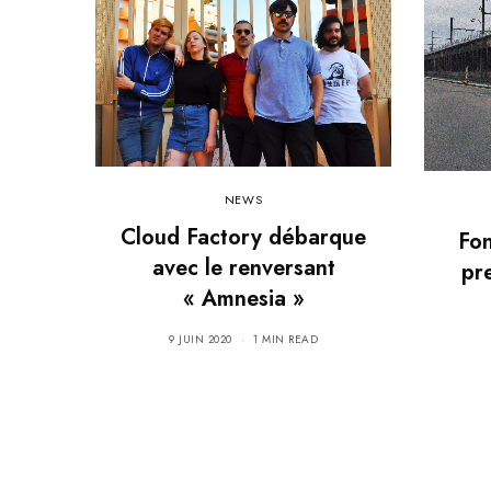
NEWS
Cloud Factory débarque
Fon
avec le renversant
pr
« Amnesia »
9 JUIN 2020
1 MIN READ