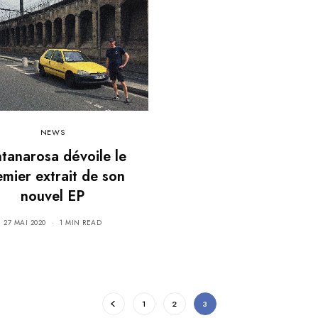
NEWS
tanarosa dévoile le
emier extrait de son
nouvel EP
27 MAI 2020
1 MIN READ
1
2
3