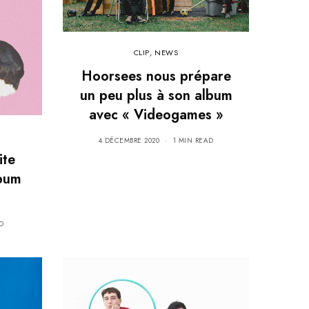
CLIP
,
NEWS
Hoorsees nous prépare
un peu plus à son album
avec « Videogames »
4 DÉCEMBRE 2020
1 MIN READ
ite
lbum
D