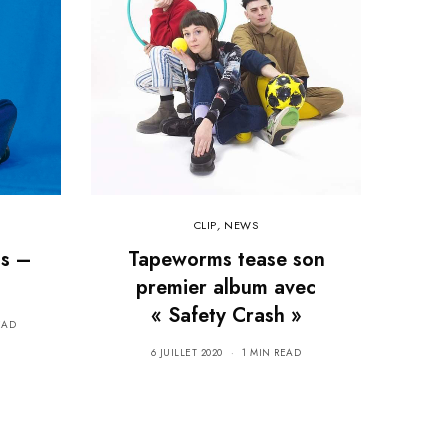
CLIP
,
NEWS
s –
Tapeworms tease son
premier album avec
« Safety Crash »
EAD
6 JUILLET 2020
1 MIN READ