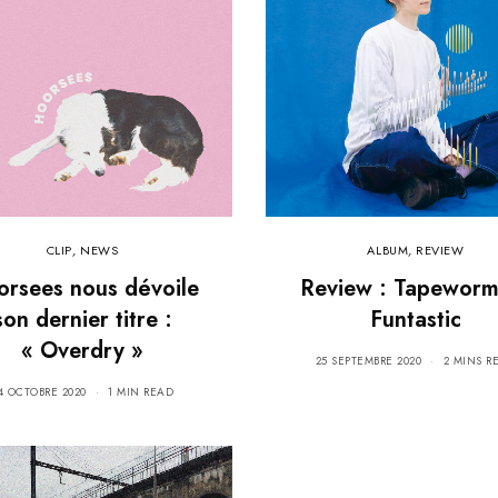
CLIP
,
NEWS
ALBUM
,
REVIEW
rsees nous dévoile
Review : Tapeworm
son dernier titre :
Funtastic
« Overdry »
25 SEPTEMBRE 2020
2 MINS R
4 OCTOBRE 2020
1 MIN READ