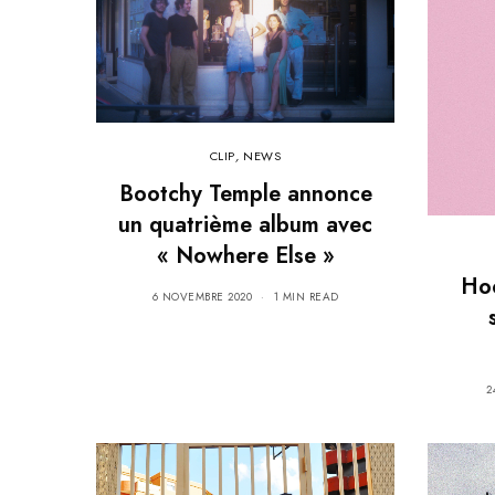
CLIP
,
NEWS
Bootchy Temple annonce
un quatrième album avec
« Nowhere Else »
Hoo
6 NOVEMBRE 2020
1 MIN READ
2