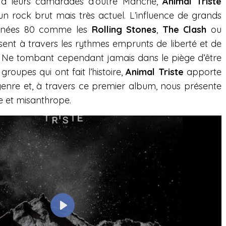
r à leurs camarades d’outre Manche,
Animal Triste
un rock brut mais très actuel. L’influence de grands
nnées 80 comme les
Rolling Stones
,
The Clash
ou
ent à travers les rythmes emprunts de liberté et de
. Ne tombant cependant jamais dans le piège d’être
roupes qui ont fait l’histoire,
Animal Triste
apporte
enre et, à travers ce premier album, nous présente
e et misanthrope.
P