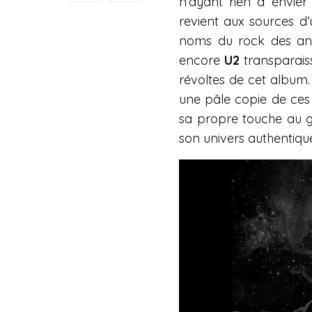
n’ayant rien à envie
revient aux sources d’
noms du rock des a
encore
U2
transparaiss
révoltes de cet album
une pâle copie de ces g
sa propre touche au g
son univers authentiqu