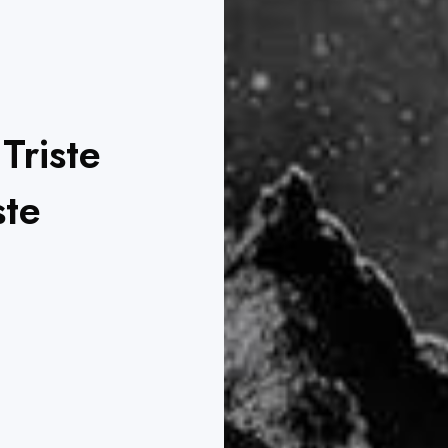
Triste
ste