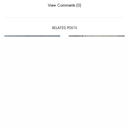
View Comments (0)
RELATED POSTS
CLIP
,
NEWS
LIVE
,
NEWS
Les visuels qui ont marqué
Ichon investit les bureaux de
2024
Sourdoreille le temps d’un
concert