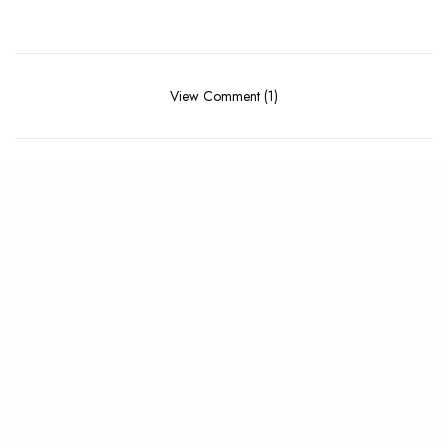
View Comment (1)
RELATED POSTS
CLIP
,
NEWS
LIVE
,
NEWS
Les visuels qui ont marqué
Ichon investit les bureaux de