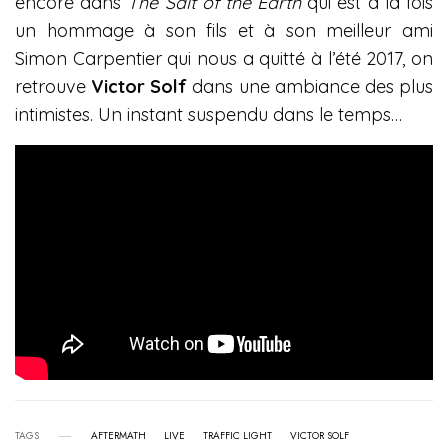
encore dans
The Salt of the Earth
qui est à la fois
un hommage à son fils et à son meilleur ami
Simon Carpentier qui nous a quitté à l’été 2017, on
retrouve
Victor Solf
dans une ambiance des plus
intimistes. Un instant suspendu dans le temps…
TAGS
AFTERMATH
LIVE
TRAFFIC LIGHT
VICTOR SOLF