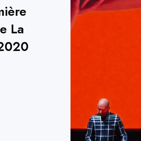
mière
de La
 2020