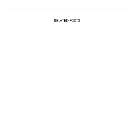
RELATED POSTS
PLAYLIST
,
SUMMER
ALBUM
,
REVIEW
La Playlist : Summer ’26
Review : SOHN – Albadas
(Dawn Songs)