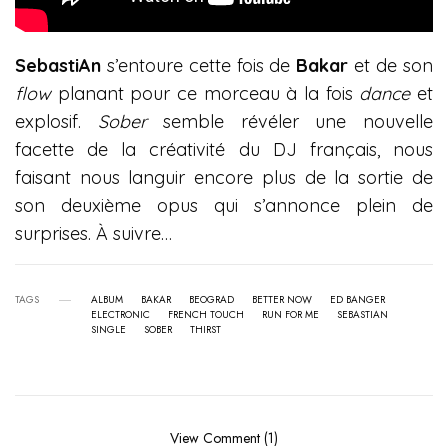
SebastiAn
s’entoure cette fois de
Bakar
et de son
flow
planant pour ce morceau à la fois
dance
et
explosif.
Sober
semble révéler une nouvelle
facette de la créativité du DJ français, nous
faisant nous languir encore plus de la sortie de
son deuxième opus qui s’annonce plein de
surprises. À suivre…
TAGS
ALBUM
BAKAR
BEOGRAD
BETTER NOW
ED BANGER
ELECTRONIC
FRENCH TOUCH
RUN FOR ME
SEBASTIAN
SINGLE
SOBER
THIRST
View Comment (1)