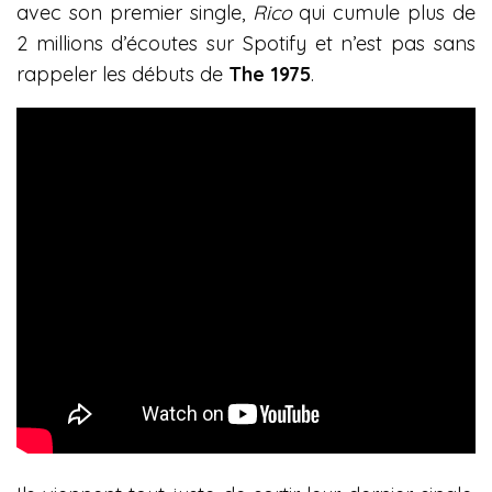
avec son premier single,
Rico
qui cumule plus de
2 millions d’écoutes sur Spotify et n’est pas sans
rappeler les débuts de
The 1975
.