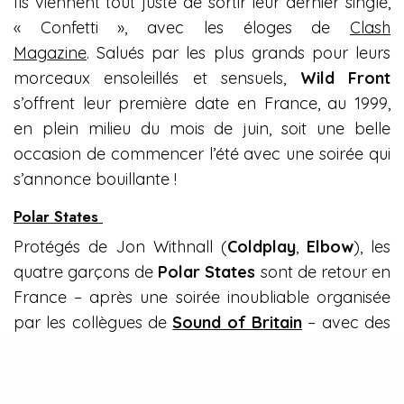
Ils viennent tout juste de sortir leur dernier single,
« Confetti », avec les éloges de
Clash
Magazine
. Salués par les plus grands pour leurs
morceaux ensoleillés et sensuels,
Wild Front
s’offrent leur première date en France, au 1999,
en plein milieu du mois de juin, soit une belle
occasion de commencer l’été avec une soirée qui
s’annonce bouillante !
Polar States
Protégés de Jon Withnall (
Coldplay
,
Elbow
), les
quatre garçons de
Polar States
sont de retour en
France – après une soirée inoubliable organisée
par les collègues de
Sound of Britain
– avec des
nouveaux titres à découvrir en première partie de
leurs compatriotes le 18 juin 2019 !