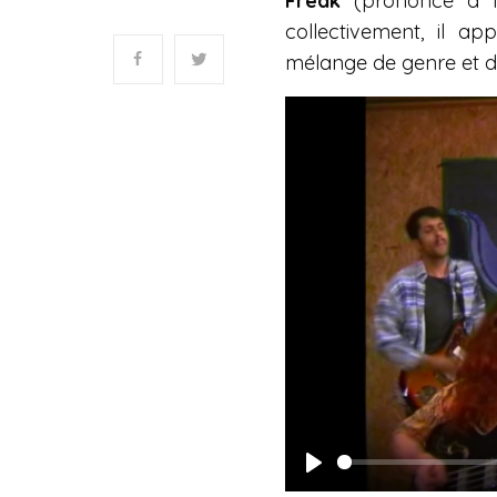
Freak
(prononcé à l’
collectivement, il 
mélange de genre et de
P