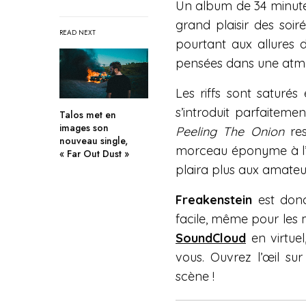
Un album de 34 minutes
grand plaisir des soir
READ NEXT
pourtant aux allures 
pensées dans une atmo
Les riffs sont saturé
s’introduit parfaiteme
Talos met en
images son
Peeling The Onion
res
nouveau single,
morceau éponyme à l’a
« Far Out Dust »
plaira plus aux amate
Freakenstein
est donc
facile, même pour les 
SoundCloud
en virtuel
vous. Ouvrez l’œil sur
scène !