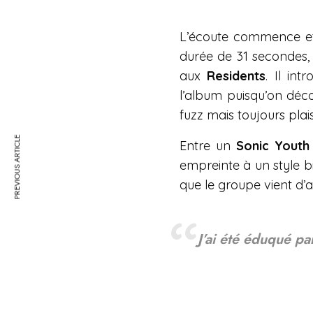
l
L’écoute commence et 
a
durée de 31 secondes
y
aux
Residents
. Il in
l’album puisqu’on décou
fuzz mais toujours pla
PREVIOUS ARTICLE
Entre un
Sonic Youth
empreinte à un style bi
que le groupe vient d’a
J’ai été éduqué p