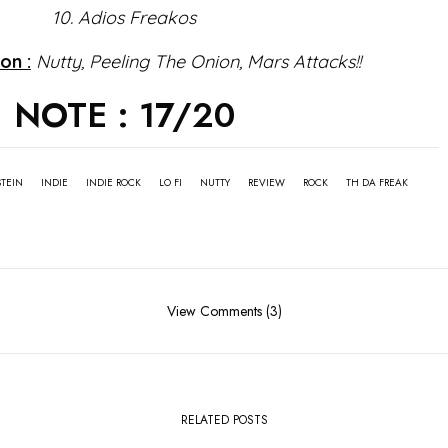
10. Adios Freakos
on :
Nutty, Peeling The Onion, Mars Attacks!!
NOTE : 17/20
TEIN
INDIE
INDIE ROCK
LO FI
NUTTY
REVIEW
ROCK
TH DA FREAK
View Comments (3)
RELATED POSTS