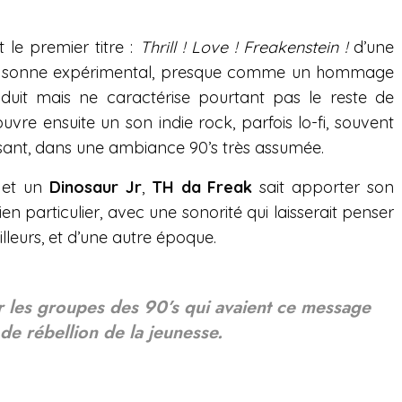
u
e
n
le premier titre :
Thrill ! Love ! Freakenstein !
t
t
d’une
t
, sonne expérimental, presque comme un hommage
e
t
e
troduit mais ne caractérise pourtant pas le reste de
i
r
vre ensuite un son indie rock, parfois lo-fi, souvent
n
f
isant, dans une ambiance 90’s très assumée.
g
u
s
l
et un
Dinosaur Jr
,
TH da Freak
sait apporter son
l
en particulier, avec une sonorité qui laisserait penser
s
illeurs, et d’une autre époque.
c
r
ar les groupes des 90’s qui avaient ce message
e
de rébellion de la jeunesse.
e
n