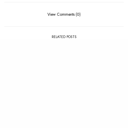
View Comments (0)
RELATED POSTS
PLAYLIST
,
SUMMER
ALBUM
,
REVIEW
La Playlist : Summer ’26
Review : SOHN – Albadas
(Dawn Songs)