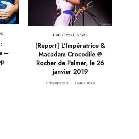
WS
LIVE REPORT
,
NEWS
:
[Report] L’Impératrice &
e –
Macadam Crocodile @
op
Rocher de Palmer, le 26
janvier 2019
3 FÉVRIER 2019
2 MINS READ