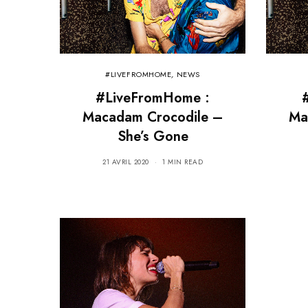
#LIVEFROMHOME
,
NEWS
#LiveFromHome :
Macadam Crocodile –
Ma
She’s Gone
21 AVRIL 2020
1 MIN READ