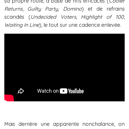
sa propre route, à base de riffs efficaces (
Cooler
Returns
,
Guilty Party
,
Domino
) et de refrains
scandés (
Undecided Voters
,
Highlight of 100
,
Waiting In Line
), le tout sur une cadence enlevée.
Mais derrière une apparente nonchalance, on