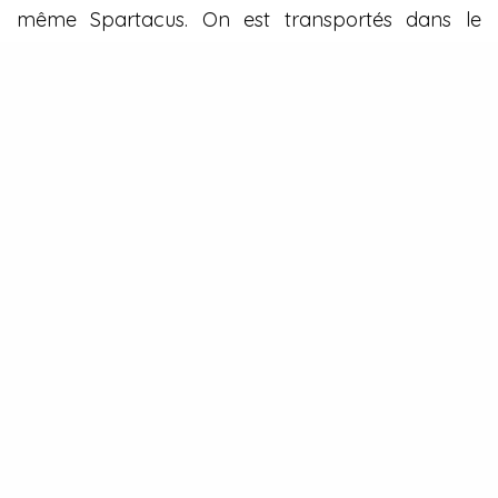
même Spartacus. On est transportés dans le
sous-sol du voisin (
Domino
), à un mariage gênant
à Nashville
(Nashville Wedding
), chez le coiffeur
(
Only Here for a Haircut
). Difficile d’imaginer que
cet album a été réalisé pendant le confinement
tant il est vivant.