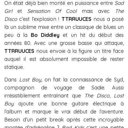
On était déjà bien monté en puissance entre
Sad
Girl
et
Sensation
Of Cool
mais avec
The
Disco
c’est l’explosion !
TTRRUUCES
nous a posé
là un sublime mixe entre un classique de blues un
peu à la
Bo Diddley
et un hit du début des
années 80. Avec une grosse basse qui attaque,
TTRRUUCES
nous envoie à la figure un titre face
auquel il est absolument impossible de rester
statique.
Dans
Lost Boy
, on fait la connaissance de Syd,
compagnon de voyage de Sadie. Aussi
irrésistiblement entraînant que
The Disco
,
Lost
Boy
ajoute une bonne guitare électrique à
l’album et marque le vrai début de l’aventure.
Besoin d’un petit break après cette incroyable
montée d’adrénaline ?
Bad Kids
c’est une petite