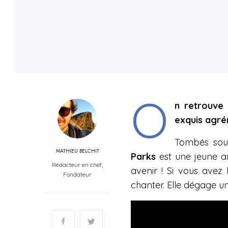
O
n retrouve 
exquis agré
Tombés sou
MATHIEU BELCHIT
Parks
est une jeune a
Rédacteur en chef,
avenir ! Si vous avez
Fondateur
chanter. Elle dégage u