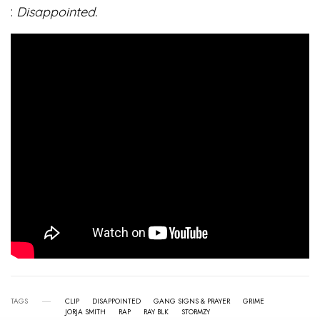
:
Disappointed.
TAGS
CLIP
DISAPPOINTED
GANG SIGNS & PRAYER
GRIME
JORJA SMITH
RAP
RAY BLK
STORMZY