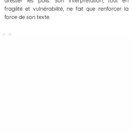
dresser les poils. Son interprétation, tout en
fragilité et vulnérabilité, ne fait que renforcer la
force de son texte.
« Redis moi, que pour toi, c’était comme une
première fois, tu sais celle que t’oublieras pas
mais que t’oublieras. Mais, moi comme une
conne j’y crois, à deux doigts d’aimer ça »