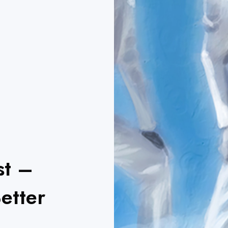
st –
etter