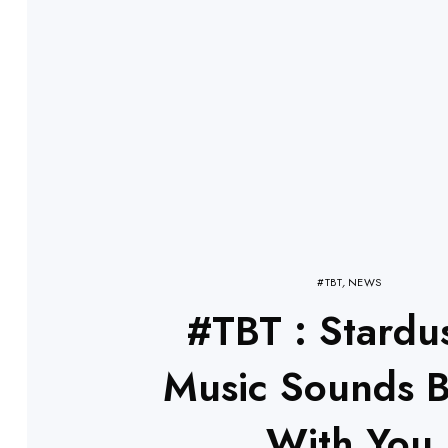
#TBT
,
NEWS
#TBT : Stardu
Music Sounds B
With You