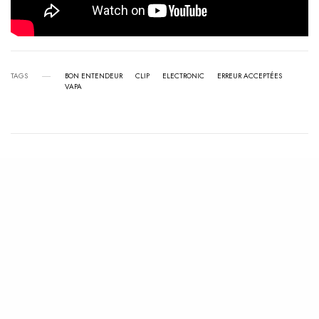
TAGS
BON ENTENDEUR
CLIP
ELECTRONIC
ERREUR ACCEPTÉES
VAPA
View Comments (0)
RELATED POSTS