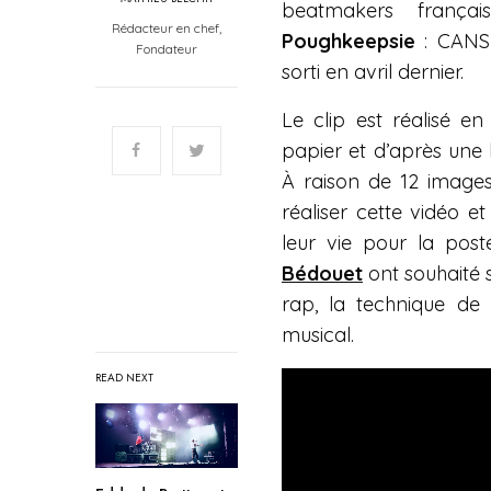
beatmakers frança
Rédacteur en chef,
Poughkeepsie
: CANS
Fondateur
sorti en avril dernier.
Le clip est réalisé e
papier et d’après une 
À raison de 12 images
réaliser cette vidéo 
leur vie pour la post
Bédouet
ont souhaité s
rap, la technique de 
musical.
READ NEXT