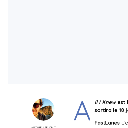
A
ll I Knew
est 
sortira le 18 
FastLanes
c’e
MATHIEU BELCHIT