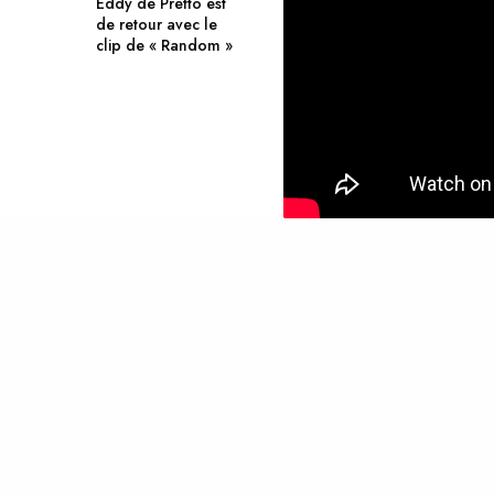
Eddy de Pretto est
de retour avec le
clip de « Random »
TAGS
ALL I KNEW
CLIP