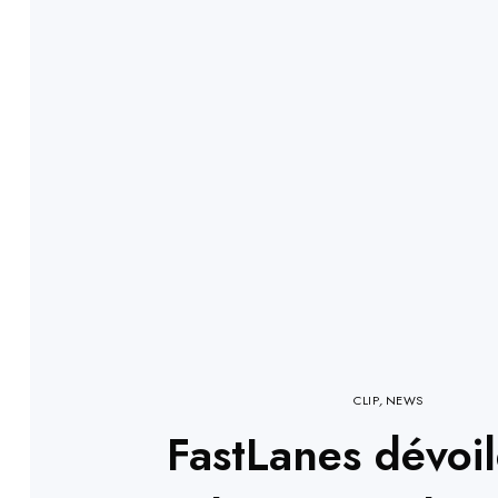
CLIP
,
NEWS
FastLanes dévoil