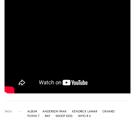
TAGS
ALBUM
ANDERSON PAAK
KENDRICK LAMAR
OXNARD
PUSHA T
RAP
SNOOP DOG
WHO R U