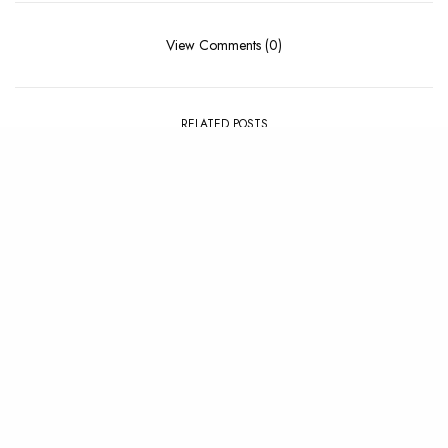
View Comments (0)
RELATED POSTS
ALBUM
,
REVIEW
ALBUM
,
REVIEW
Review : SOHN – Albadas
Review : Jason Van Wyk –
(Dawn Songs)
Inherent