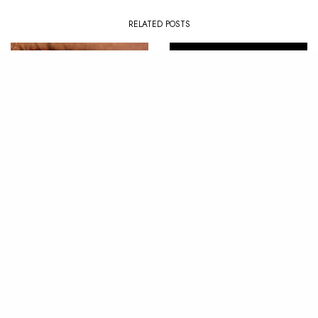
RELATED POSTS
ALBUM
,
REVIEW
ALBUM
,
REVIEW
Review : SOHN – Albadas
Review : Jason Van Wyk –
(Dawn Songs)
Inherent