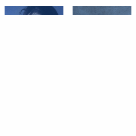
REVIEW
,
SELECTION DE L'ANNEE
LA PLAYLIST DE L'ANNEE
,
PLAYLIST
La sélection des albums à
La Playlist de l’Année : 2025
retenir de 2025
– Part. 1