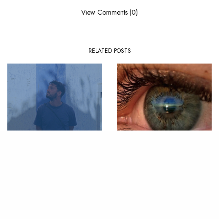
View Comments (0)
RELATED POSTS
PLAYLIST
,
SUMMER
ALBUM
,
REVIEW
La Playlist : Summer ’26
Review : SOHN – Albadas
(Dawn Songs)