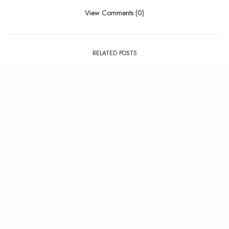
View Comments (0)
RELATED POSTS
CLIP
,
NEWS
ALBUM
,
REVIEW
Les visuels qui ont marqué
Review : Ichon – KASSESSA
2024