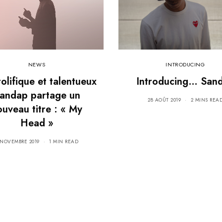
NEWS
INTRODUCING
olifique et talentueux
Introducing… San
andap partage un
28 AOÛT 2019
2 MINS REA
ouveau titre : « My
Head »
 NOVEMBRE 2019
1 MIN READ