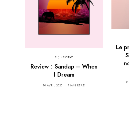
Le pr
S
EP
,
REVIEW
n
Review : Sandap – When
I Dream
9
10 AVRIL 2020
1 MIN READ