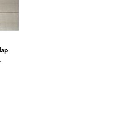
dap
D