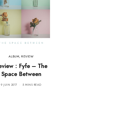
ALBUM
,
REVIEW
eview : Fyfe – The
Space Between
9 JUIN 2017
5 MINS READ