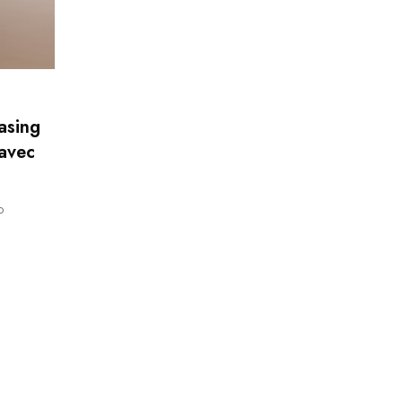
easing
avec
D