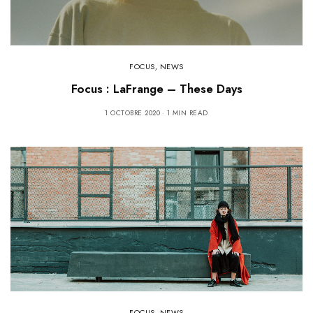
FOCUS
,
NEWS
Focus : LaFrange – These Days
1 OCTOBRE 2020
1 MIN READ
FOCUS
,
NEWS