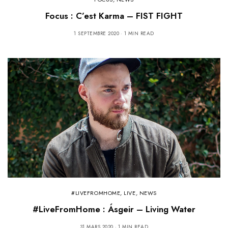
Focus : C’est Karma – FIST FIGHT
1 SEPTEMBRE 2020
1 MIN READ
#LIVEFROMHOME
,
LIVE
,
NEWS
#LiveFromHome : Ásgeir – Living Water
31 MARS 2020
1 MIN READ