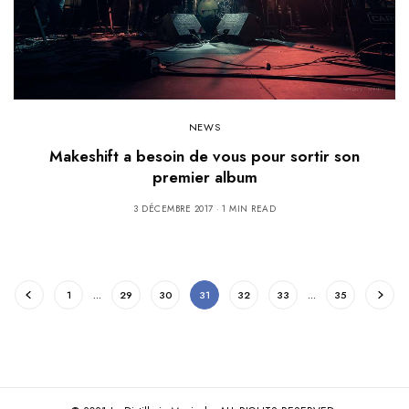
NEWS
Makeshift a besoin de vous pour sortir son
premier album
3 DÉCEMBRE 2017
1 MIN READ
1
…
29
30
31
32
33
…
35