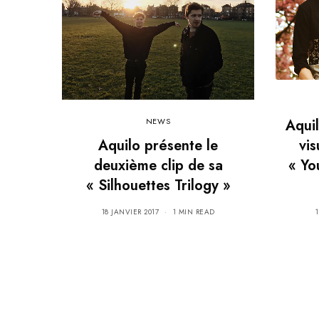
NEWS
Aquil
Aquilo présente le
vis
deuxième clip de sa
« Yo
« Silhouettes Trilogy »
18 JANVIER 2017
1 MIN READ