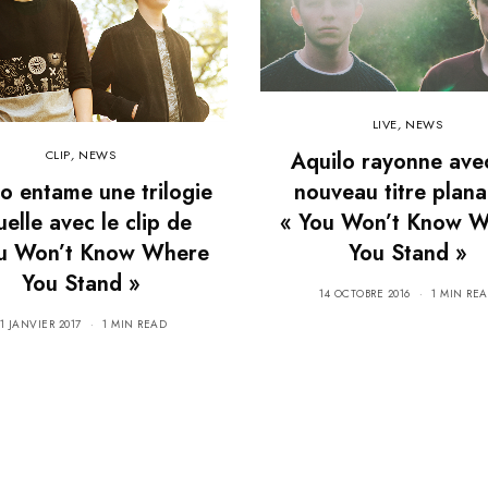
LIVE
,
NEWS
Aquilo rayonne ave
CLIP
,
NEWS
nouveau titre plana
o entame une trilogie
« You Won’t Know 
uelle avec le clip de
You Stand »
u Won’t Know Where
You Stand »
14 OCTOBRE 2016
1 MIN RE
11 JANVIER 2017
1 MIN READ