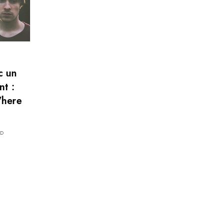
c un
nt :
Where
AD