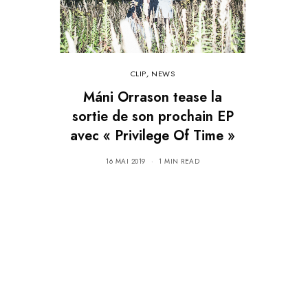
CLIP
,
NEWS
Máni Orrason tease la
sortie de son prochain EP
avec « Privilege Of Time »
16 MAI 2019
1 MIN READ