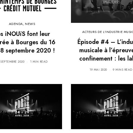
AGENDA
,
NEWS
ACTEURS DE L'INDUSTRIE MUSI
s iNOUïS font leur
Épisode #4 – L’indu
trée à Bourges du 16
musicale à l’épreuv
18 septembre 2020 !
confinement : les la
 SEPTEMBRE 2020
1 MIN READ
19 MAI 2020
9 MINS READ