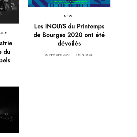
NEWS
Les iNOUïS du Printemps
CALE
de Bourges 2020 ont été
strie
dévoilés
e du
20 FÉVRIER 2020
1 MIN READ
bels