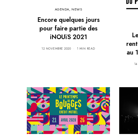
AGENDA
,
NEWS
Encore quelques jours
pour faire partie des
Le
iNOUïS 2021
ren
12 NOVEMBRE 2020
1 MIN READ
au 
14