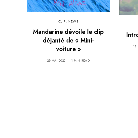
CLIP
,
NEWS
Mandarine dévoile le clip
Int
déjanté de « Mini-
11
voiture »
28 MAI 2020
1 MIN READ