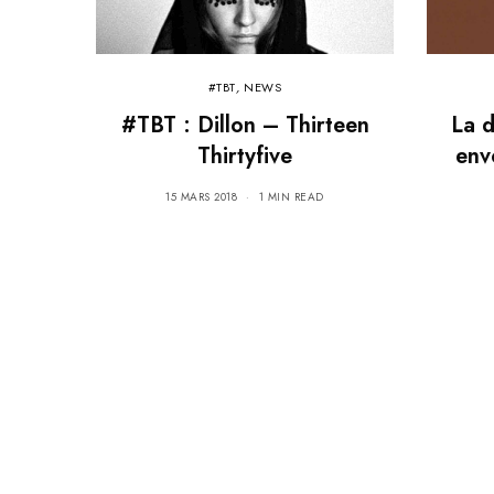
#TBT
,
NEWS
#TBT : Dillon – Thirteen
La d
Thirtyfive
env
15 MARS 2018
1 MIN READ