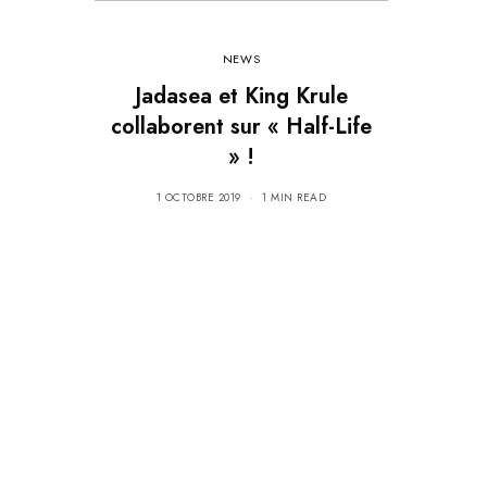
NEWS
Jadasea et King Krule
collaborent sur « Half-Life
» !
1 OCTOBRE 2019
1 MIN READ