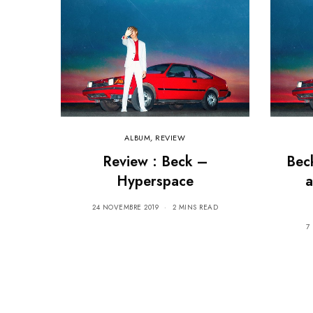
ALBUM
,
REVIEW
Review : Beck –
Bec
Hyperspace
a
24 NOVEMBRE 2019
2 MINS READ
7