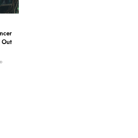
ancer
« Out
AD