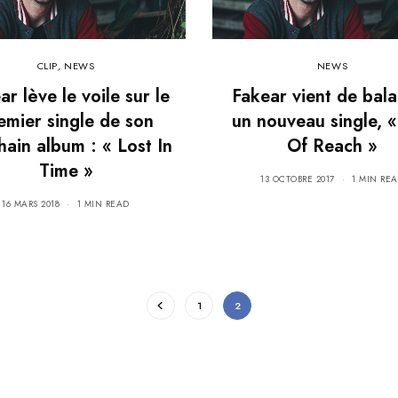
CLIP
,
NEWS
NEWS
ar lève le voile sur le
Fakear vient de bal
emier single de son
un nouveau single, 
hain album : « Lost In
Of Reach »
Time »
13 OCTOBRE 2017
1 MIN RE
16 MARS 2018
1 MIN READ
1
2