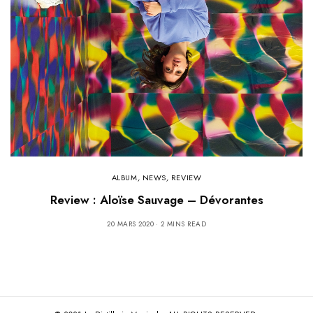
ALBUM
,
NEWS
,
REVIEW
Review : Aloïse Sauvage – Dévorantes
20 MARS 2020
2 MINS READ