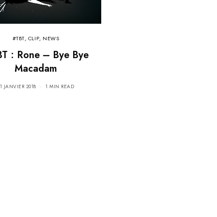
#TBT
,
CLIP
,
NEWS
T : Rone – Bye Bye
Macadam
11 JANVIER 2018
1 MIN READ