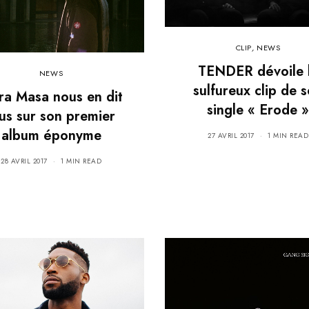
CLIP
,
NEWS
TENDER dévoile 
NEWS
sulfureux clip de 
a Masa nous en dit
single « Erode »
us sur son premier
album éponyme
27 AVRIL 2017
1 MIN READ
28 AVRIL 2017
1 MIN READ