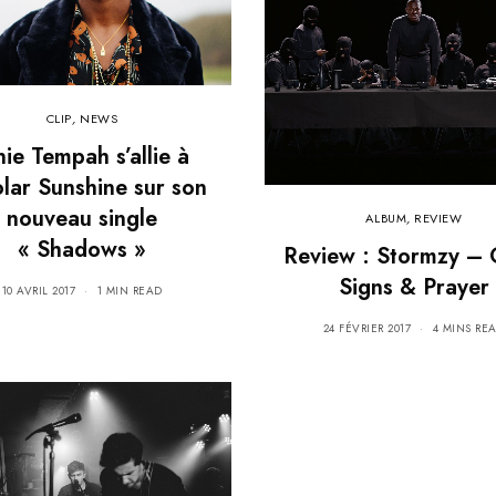
CLIP
,
NEWS
nie Tempah s’allie à
lar Sunshine sur son
nouveau single
ALBUM
,
REVIEW
« Shadows »
Review : Stormzy –
Signs & Prayer
10 AVRIL 2017
1 MIN READ
24 FÉVRIER 2017
4 MINS RE