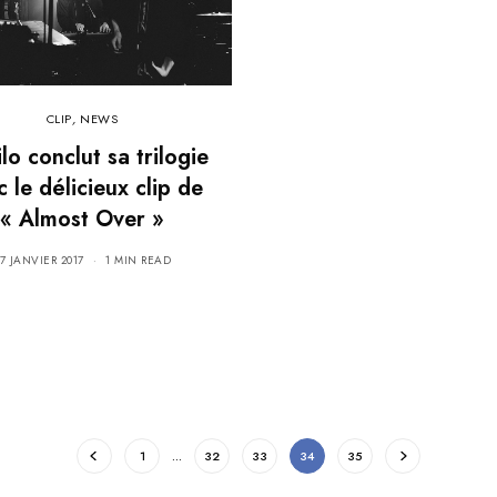
CLIP
,
NEWS
lo conclut sa trilogie
 le délicieux clip de
« Almost Over »
7 JANVIER 2017
1 MIN READ
1
…
32
33
34
35