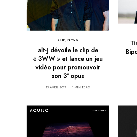
CLIP
,
NEWS
Ti
alt-J dévoile le clip de
Bipo
« 3WW » et lance un jeu
vidéo pour promouvoir
son 3° opus
13 AVRIL 2017
1 MIN READ